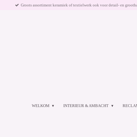
Groots assortiment keramiek of textielwerk ook voor detail- en grooth
Ga
direct
naar
de
hoofdinhoud
WELKOM
INTERIEUR & AMBACHT
RECLA