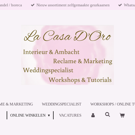
andel / horeca
Nieuw assortiment zelfgemaakte geurkaarsen
Whats
ME & MARKETING
WEDDINGSPECIALIST
WORKSHOPS / ONLINE T
ONLINE WINKELEN
VACATURES