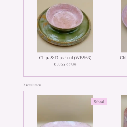
Chip- & Dipschaal (WBS63)
Chi
€ 33,92
€ 37,69
3 resultaten
Schaal