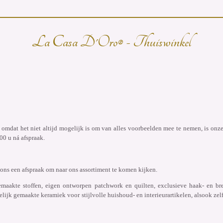
La Casa D'Oro® - Thuiswinkel
n omdat het niet altijd mogelijk is om van alles voorbeelden mee te nemen, is onz
0 u ná afspraak.
 ons een afspraak om naar ons assortiment te komen kijken.
emaakte stoffen, eigen ontworpen patchwork en quilten, exclusieve haak- en br
lijk gemaakte keramiek voor stijlvolle huishoud- en interieurartikelen, alsook zel