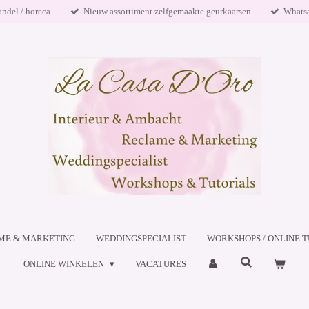
andel / horeca
Nieuw assortiment zelfgemaakte geurkaarsen
Whats
ME & MARKETING
WEDDINGSPECIALIST
WORKSHOPS / ONLINE T
ONLINE WINKELEN
VACATURES