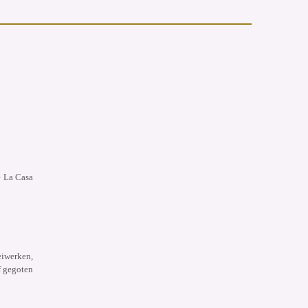
e La Casa
eiwerken,
f gegoten