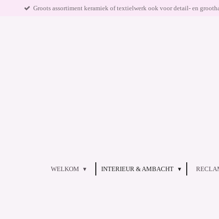
Groots assortiment keramiek of textielwerk ook voor detail- en grooth
Ga
direct
naar
de
hoofdinhoud
WELKOM
INTERIEUR & AMBACHT
RECLA