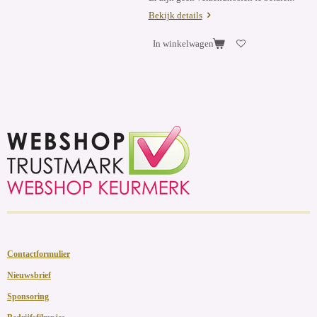
Bekijk details
In winkelwagen
Contactformulier
Nieuwsbrief
Sponsoring