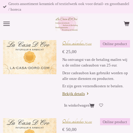
Groots assortiment keramiek of textielwerk ook voor detail- en groothandel
Ga
/ horeca
direct
naar
de
hoofdinhoud
Online cadeaubon 25 eur
Online product
€ 25,00
Na ontvangst van de betaling mailen wij
u de online cadeaubon van 25 eur.
Deze cadeaubon kan gebruikt worden op
alle onze diensten en producten.
Er zijn geen verzendkosten te betalen.
Bekijk details
In winkelwagen
Online cadeaubon 50 eur
Online product
€ 50,00