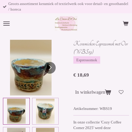
Groots assortiment keramiek of textielwerk ook voor detail- en groothandel
Ga
/ horeca
direct
naar
de
hoofdinhoud
Keramieken Espressomok met Oor
(WBS19)
Espressomok
€ 18,69
In winkelwagen
Artikelnummer:
WBS19
In onze collectie 'Cozy Coffee
Corner 2025' werd deze