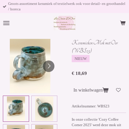
Groots assortiment keramiek of textielwerk ook voor detail- en groothandel
Ga
/ horeca
direct
naar
de
hoofdinhoud
Keramieken Mok met Oor
(WBS23)
NIEUW
€ 18,69
In winkelwagen
Artikelnummer:
WBS23
In onze collectie 'Cozy Coffee
Corner 2025' werd deze mok uit