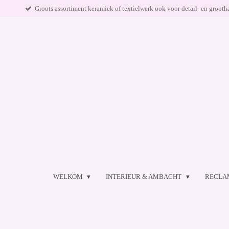
Groots assortiment keramiek of textielwerk ook voor detail- en grooth
Ga
direct
naar
de
hoofdinhoud
WELKOM
INTERIEUR & AMBACHT
RECLA