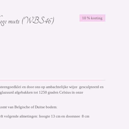
 hoge muts (WBS46)
10 % korting
 steengoedklei
en door ons op ambachtelijke wijze gesculpteerd en
glazuurd afgebakken tot 1250 graden Celsius in onze
 komt van Belgische of Duitse bodem.
eft volgende afmetingen: hoogte 13 cm en doorsnee 8 cm