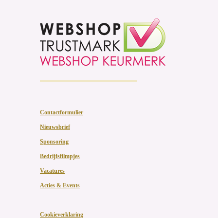
Contactformulier
Nieuwsbrief
Sponsoring
Bedrijfsfilmpjes
Vacatures
Acties & Events
Cookieverklaring