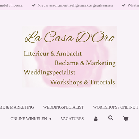
andel / horeca
Nieuw assortiment zelfgemaakte geurkaarsen
Whats
ME & MARKETING
WEDDINGSPECIALIST
WORKSHOPS / ONLINE T
ONLINE WINKELEN
VACATURES