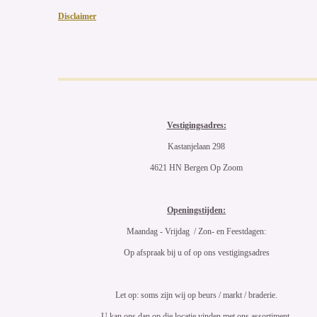
Disclaimer
Vestigingsadres:
Kastanjelaan 298
4621 HN Bergen Op Zoom
Openingstijden:
Maandag - Vrijdag / Zon- en Feestdagen:
Op afspraak bij u of op ons vestigingsadres
Let op: soms zijn wij op beurs / markt / braderie.
U kan ons dan op die locatie vinden met ons assortiment.