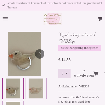
Groots assortiment keramiek of textielwerk ook voor detail- en groothandel
Ga
/ horeca
direct
naar
de
hoofdinhoud
Vogelsleutelhanger in keramiek
(WBS69)
Sleutelhangerring inbegrepen
€ 14,55
In
winkelwagen
Artikelnummer:
WBS69
In onze collectie 'Sfeerhangers/-
sleutelhangers' werd deze