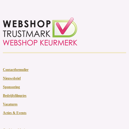
Contactformulier
Nieuwsbrief
Sponsoring
Bedrijfsfilmpjes
Vacatures
Acties & Events