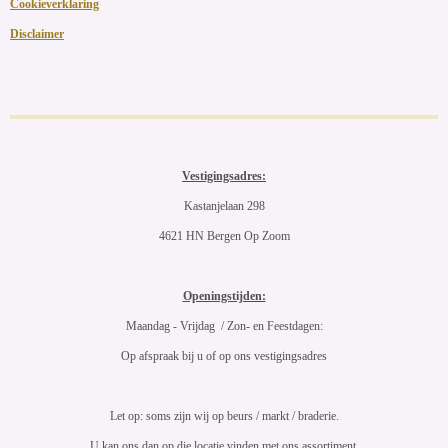
Cookieverklaring
Disclaimer
Vestigingsadres:
Kastanjelaan 298
4621 HN Bergen Op Zoom
Openingstijden:
Maandag - Vrijdag / Zon- en Feestdagen:
Op afspraak bij u of op ons vestigingsadres
Let op: soms zijn wij op beurs / markt / braderie.
U kan ons dan op die locatie vinden met ons assortiment.