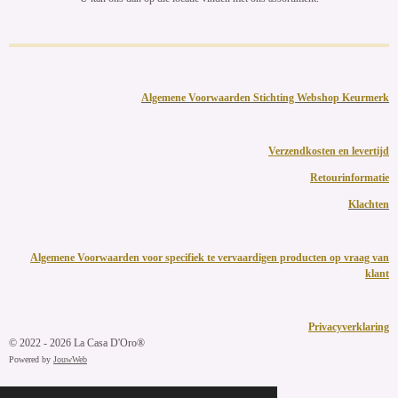
Algemene Voorwaarden Stichting Webshop Keurmerk
Verzendkosten en levertijd
Retourinformatie
Klachten
Algemene Voorwaarden voor specifiek te vervaardigen producten op vraag van
klant
Privacyverklaring
© 2022 - 2026 La Casa D'Oro®
Powered by
JouwWeb