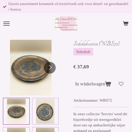
Groots assortiment keramiek of textielwerk ook voor detail- en groothandel
Ga
/ horeca
direct
naar
de
hoofdinhoud
Sidedish servies (WBS72)
Sidedish
€ 37,69
In winkelwagen
Artikelnummer:
WBS72
In onze collectie 'Servies' werd dit
bijzetbordje uit steengoedklei
door ons op ambachtelijke wijze
gedraaid en geglazuurd