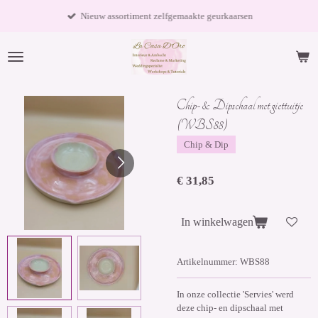
Ga
Nieuw assortiment zelfgemaakte geurkaarsen
direct
naar
de
hoofdinhoud
Chip- & Dipschaal met giettuitje
(WBS88)
Chip & Dip
€ 31,85
In winkelwagen
Artikelnummer:
WBS88
In onze collectie 'Servies' werd
deze chip- en dipschaal met