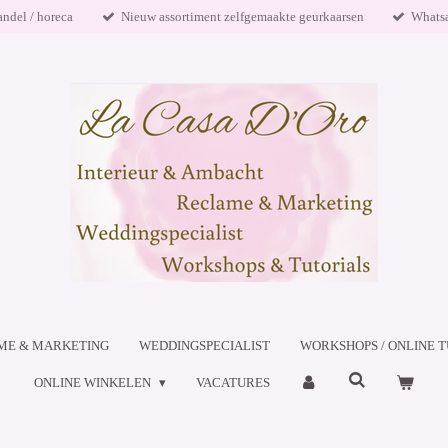
andel / horeca
Nieuw assortiment zelfgemaakte geurkaarsen
Whats
ME & MARKETING
WEDDINGSPECIALIST
WORKSHOPS / ONLINE T
ONLINE WINKELEN
VACATURES