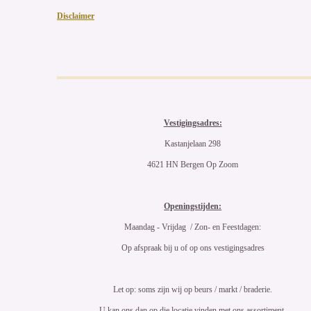
Disclaimer
Vestigingsadres:
Kastanjelaan 298
4621 HN Bergen Op Zoom
Openingstijden:
Maandag - Vrijdag / Zon- en Feestdagen:
Op afspraak bij u of op ons vestigingsadres
Let op: soms zijn wij op beurs / markt / braderie.
U kan ons dan op die locatie vinden met ons assortiment.