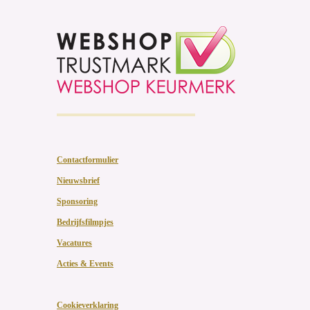
Contactformulier
Nieuwsbrief
Sponsoring
Bedrijfsfilmpjes
Vacatures
Acties & Events
Cookieverklaring