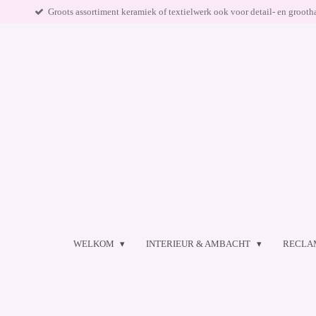
Groots assortiment keramiek of textielwerk ook voor detail- en grooth
Ga
direct
naar
de
hoofdinhoud
WELKOM
INTERIEUR & AMBACHT
RECLA