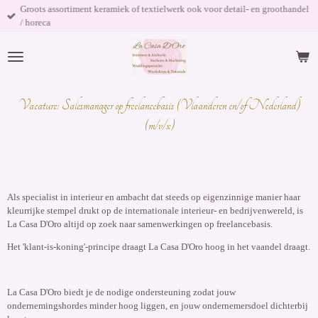
Groots assortiment keramiek of textielwerk ook voor detail- en groothandel
Ga
/ horeca
direct
naar
de
hoofdinhoud
Vacature: Salesmanager op freelancebasis (Vlaanderen en/of Nederland)
(m/v/x)
Als specialist in interieur en ambacht dat steeds op eigenzinnige manier haar
kleurrijke stempel drukt op de internationale interieur- en bedrijvenwereld, is
La Casa D'Oro altijd op zoek naar samenwerkingen op freelancebasis.
Het 'klant-is-koning'-principe draagt La Casa D'Oro hoog in het vaandel draagt.
La Casa D'Oro biedt je de nodige ondersteuning zodat jouw
ondernemingshordes minder hoog liggen, en jouw ondernemersdoel dichterbij