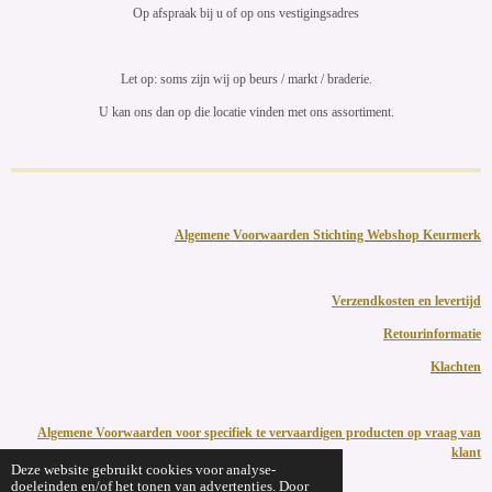
Op afspraak bij u of op ons vestigingsadres
Let op: soms zijn wij op beurs / markt / braderie.
U kan ons dan op die locatie vinden met ons assortiment.
Algemene Voorwaarden Stichting Webshop Keurmerk
Verzendkosten en levertijd
Retourinformatie
Klachten
Algemene Voorwaarden voor specifiek te vervaardigen producten op vraag van
klant
Deze website gebruikt cookies voor analyse-
doeleinden en/of het tonen van advertenties. Door