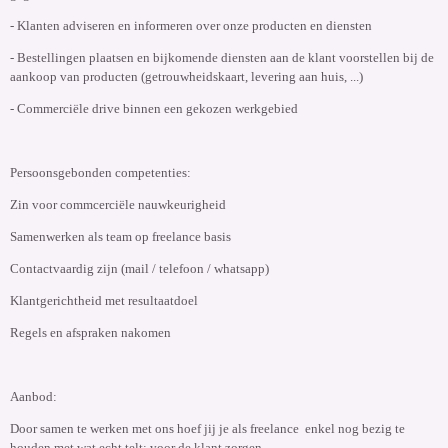
- Klanten adviseren en informeren over onze producten en diensten
- Bestellingen plaatsen en bijkomende diensten aan de klant voorstellen bij de
aankoop van producten (getrouwheidskaart, levering aan huis, ...)
- Commerciële drive binnen een gekozen werkgebied
Persoonsgebonden competenties:
Zin voor commcerciële nauwkeurigheid
Samenwerken als team op freelance basis
Contactvaardig zijn (mail / telefoon / whatsapp)
Klantgerichtheid met resultaatdoel
Regels en afspraken nakomen
Aanbod:
Door samen te werken met ons hoef jij je als freelance enkel nog bezig te
houden met wat echt telt: voor de klant zorgen.